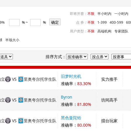
即将开赛：
不限
半小时内
一小时内
69%
% ~
%
点 券：
不限
1-399
400-599
60
用户类型：
不限
高端机构
专家团队
球
半场大小
排序方式：
旧梦时光机
独立
VS
里奥夸尔托学生队
实力推手
准确率：
83.30%
Byron
独立
VS
里奥夸尔托学生队
坊间高手
准确率：
81.80%
黑色曼陀铃
独立
VS
里奥夸尔托学生队
擂台玩家
准确率：
80.00%