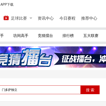
APP下载
足球比赛
资讯中心
今日赛程
推荐中心
关
闭
手
坊间高手
竞猜擂台
排行榜
五大联赛