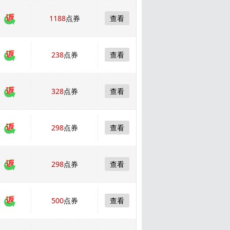
1188
点券
查看
238
点券
查看
328
点券
查看
298
点券
查看
298
点券
查看
500
点券
查看