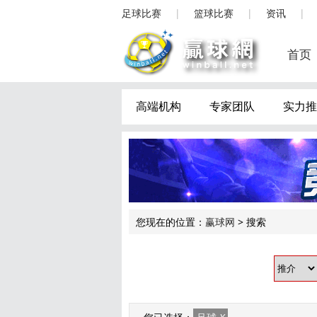
足球比赛
篮球比赛
资讯
首页
高端机构
专家团队
实力推
您现在的位置：
赢球网
> 搜索