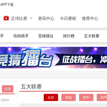
APP下载
足球比赛
资讯中心
今日赛程
推荐中心
关
闭
手
坊间高手
竞猜擂台
排行榜
五大联赛
五大联赛
篮球
全部
英超
德甲
西
准确率