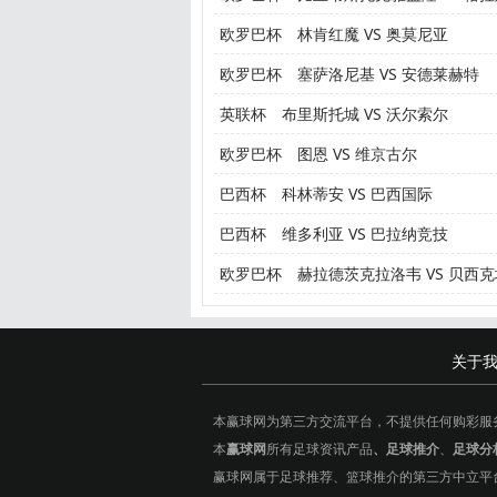
者
欧罗巴杯
林肯红魔 VS 奥莫尼亚
欧罗巴杯
塞萨洛尼基 VS 安德莱赫特
英联杯
布里斯托城 VS 沃尔索尔
欧罗巴杯
图恩 VS 维京古尔
巴西杯
科林蒂安 VS 巴西国际
巴西杯
维多利亚 VS 巴拉纳竞技
欧罗巴杯
赫拉德茨克拉洛韦 VS 贝西
关于
本赢球网为第三方交流平台，不提供任何购彩服
本
赢球网
所有足球资讯产品
、
足球推介
、
足球分
赢球网属于
足球推荐、
篮球推介
的第三方中立平