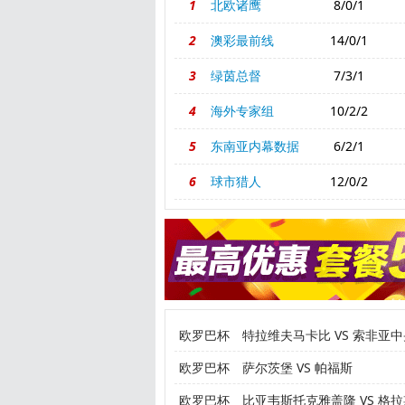
1
北欧诸鹰
8/0/1
2
澳彩最前线
14/0/1
3
绿茵总督
7/3/1
4
海外专家组
10/2/2
5
东南亚内幕数据
6/2/1
6
球市猎人
12/0/2
欧罗巴杯
特拉维夫马卡比 VS 索非亚
欧罗巴杯
萨尔茨堡 VS 帕福斯
欧罗巴杯
比亚韦斯托克雅盖隆 VS 格