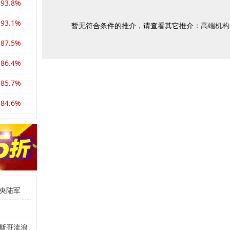
93.8%
93.1%
暂无符合条件的推介，请查看其它推介：
高端机构
87.5%
86.4%
85.7%
84.6%
中央陆军
拉斯哥流浪