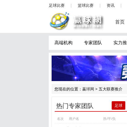
足球比赛
篮球比赛
资讯
首页
高端机构
专家团队
实力推
您现在的位置：
赢球网
> 五大联赛推介
热门专家团队
足球
名次
用户名
胜/平/负