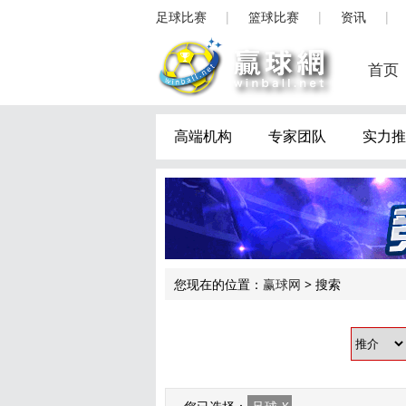
足球比赛
篮球比赛
资讯
首页
高端机构
专家团队
实力推
您现在的位置：
赢球网
> 搜索