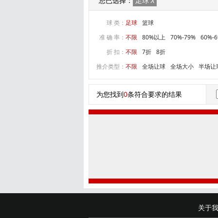
您已选择：
足球
X
球 类：
足球
篮球
准 确 率：
不限
80%以上
70%-79%
60%-
折 扣：
不限
7折
8折
推介类型：
不限
全场让球
全场大小
半场让
为您找到
0
条符合要求的结果
关于