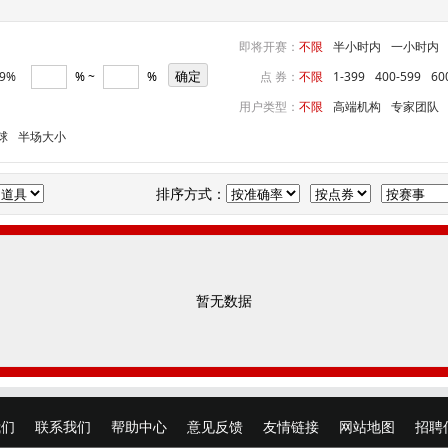
即将开赛：
不限
半小时内
一小时内
69%
% ~
%
点 券：
不限
1-399
400-599
60
用户类型：
不限
高端机构
专家团队
球
半场大小
排序方式：
暂无数据
我们
联系我们
帮助中心
意见反馈
友情链接
网站地图
招聘